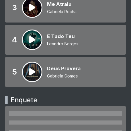
Me Atraiu
3
Gabriela Rocha
É Tudo Teu
4
Leandro Borges
Deus Proverá
5
Gabriela Gomes
Enquete