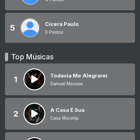
Cícera Paulo
5
0 Pontos
Top Músicas
Todavia Me Alegrarei
1
Samuel Messias
A Casa É Sua
2
Casa Worship